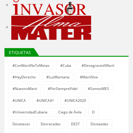
ETIQUETAS
#ConMartíNoTeMetas
#Cuba
#DesagravioAMartí
#HayDerecho
#LuzMartiana
#MartíVive
#NuestroMarti
#PorSiempreFidel
#SomosMES
#UNICA
#UNICA41
#UNICA2020
#UniversidadCubana
Ciego de Ávila
D
Desatacas
Desracadas
DEST
Destaadas