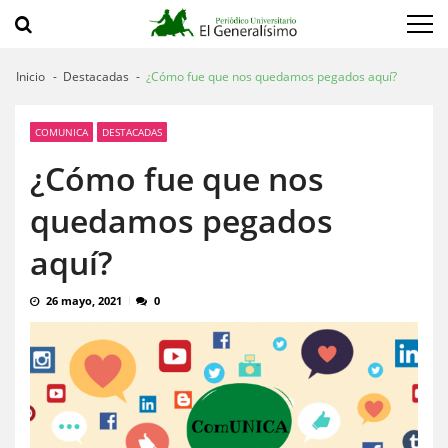
Saltar
Saltar
a
al
navegación
contenido
Inicio
Destacadas
¿Cómo fue que nos quedamos pegados aquí?
COMUNICA
DESTACADAS
¿Cómo fue que nos
quedamos pegados
aquí?
26 mayo, 2021
0