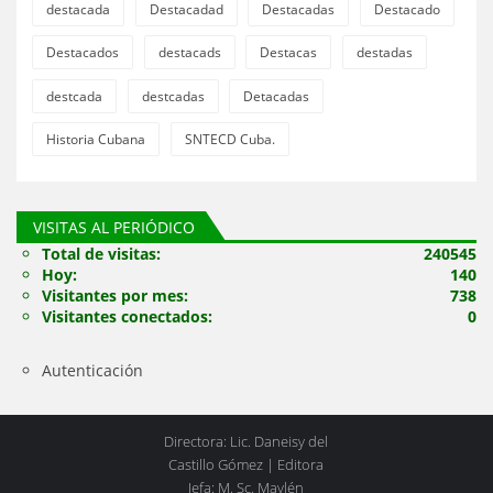
destacada
Destacadad
Destacadas
Destacado
Destacados
destacads
Destacas
destadas
destcada
destcadas
Detacadas
Historia Cubana
SNTECD Cuba.
VISITAS AL PERIÓDICO
Total de visitas:
240545
Hoy:
140
Visitantes por mes:
738
Visitantes conectados:
0
Autenticación
Directora: Lic. Daneisy del
Castillo Gómez | Editora
Jefa: M. Sc. Maylén