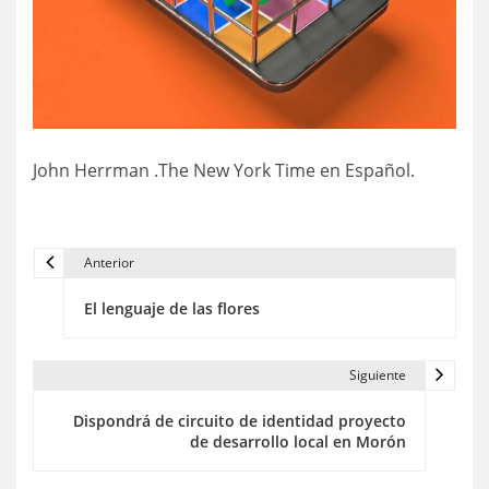
John Herrman .The New York Time en Español.
Anterior
N
El lenguaje de las flores
a
v
Siguiente
e
Dispondrá de circuito de identidad proyecto
g
de desarrollo local en Morón
a