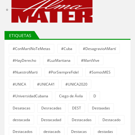
ETIQUETAS
#ConMartíNoTeMetas
#Cuba
#DesagravioAMartí
#HayDerecho
#LuzMartiana
#MartíVive
#NuestroMarti
#PorSiempreFidel
#SomosMES
#UNICA
#UNICA41
#UNICA2020
#UniversidadCubana
Ciego de Ávila
D
Desatacas
Desracadas
DEST
Destaadas
destacada
Destacadad
Destacadas
Destacado
Destacados
destacads
Destacas
destadas