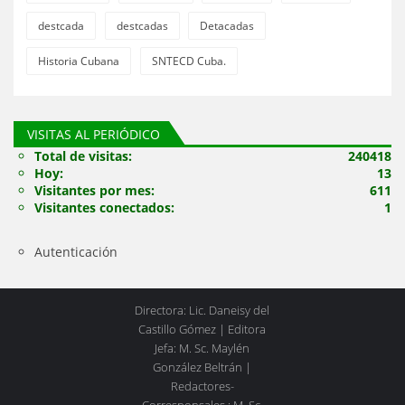
destcada
destcadas
Detacadas
Historia Cubana
SNTECD Cuba.
VISITAS AL PERIÓDICO
Total de visitas:
240418
Hoy:
13
Visitantes por mes:
611
Visitantes conectados:
1
Autenticación
Directora: Lic. Daneisy del
Castillo Gómez | Editora
Jefa: M. Sc. Maylén
González Beltrán |
Redactores-
Corresponsales : M. Sc.