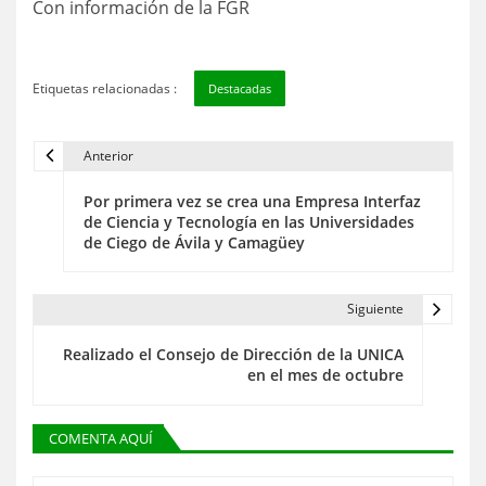
Con información de la FGR
Etiquetas relacionadas :
Destacadas
Anterior
N
Por primera vez se crea una Empresa Interfaz
a
de Ciencia y Tecnología en las Universidades
de Ciego de Ávila y Camagüey
v
e
Siguiente
g
Realizado el Consejo de Dirección de la UNICA
a
en el mes de octubre
c
COMENTA AQUÍ
i