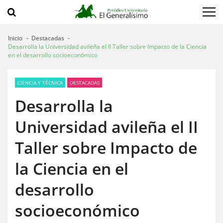
Saltar
Saltar
a
al
navegación
contenido
Inicio
Destacadas
Desarrolla la Universidad avileña el II Taller sobre Impacto de la Ciencia
en el desarrollo socioeconómico
CIENCIA Y TÉCNICA
DESTACADAS
Desarrolla la
Universidad avileña el II
Taller sobre Impacto de
la Ciencia en el
desarrollo
socioeconómico