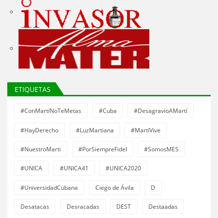
ETIQUETAS
#ConMartíNoTeMetas
#Cuba
#DesagravioAMartí
#HayDerecho
#LuzMartiana
#MartíVive
#NuestroMarti
#PorSiempreFidel
#SomosMES
#UNICA
#UNICA41
#UNICA2020
#UniversidadCubana
Ciego de Ávila
D
Desatacas
Desracadas
DEST
Destaadas