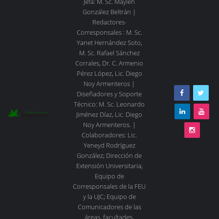
Jefa: M. Sc. Maylén
González Beltrán |
Redactores-
Corresponsales : M. Sc.
Yanet Hernández Soto,
M. Sc. Rafael Sánchez
Corrales, Dr. C. Armenio
Pérez López, Lic. Diego
Noy Armenteros |
Diseñadores y Soporte
Técnico: M. Sc. Leonardo
Jiménez Díaz, Lic. Diego
Noy Armenteros. |
Colaboradores: Lic.
Yeneyd Rodríguez
González; Dirección de
Extensión Universitaria;
Equipo de
Corresponsales de la FEU
y la UJC; Equipo de
Comunicadores de las
áreas, facultades,