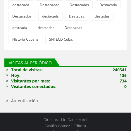
destacada
Destacadad
Destacadas
Destacado
Destacados
destacads
Destacas
destadas
destcada
destcadas
Detacadas
Historia Cubana
SNTECD Cuba.
VISITAS AL PERIÓDICO
Total de visitas:
240541
Hoy:
136
Visitantes por mes:
734
Visitantes conectados:
0
Autenticación
Directora: Lic. Daneisy del
Castillo Gómez | Editora