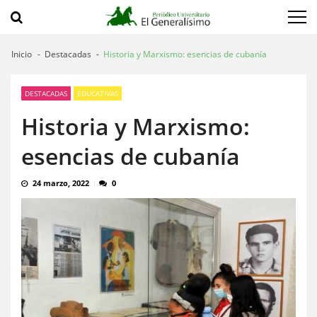
Saltar
Saltar
a
al
navegación
contenido
Inicio
Destacadas
Historia y Marxismo: esencias de cubanía
DESTACADAS
EDUCATIVAS
Historia y Marxismo:
esencias de cubanía
24 marzo, 2022
0