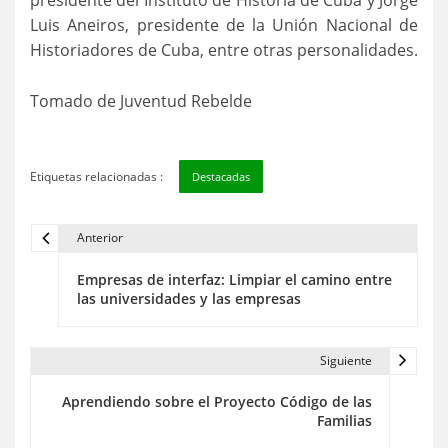
presidente del Instituto de Historia de Cuba y Jorge
Luis Aneiros, presidente de la Unión Nacional de
Historiadores de Cuba, entre otras personalidades.
Tomado de Juventud Rebelde
Etiquetas relacionadas :
Destacadas
Anterior
N
Empresas de interfaz: Limpiar el camino entre
a
las universidades y las empresas
v
e
Siguiente
g
Aprendiendo sobre el Proyecto Código de las
Familias
a