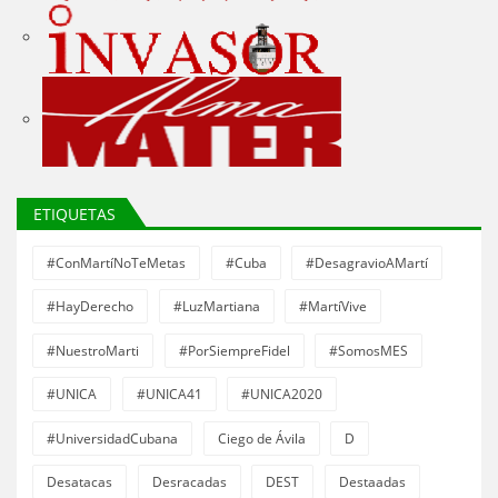
ETIQUETAS
#ConMartíNoTeMetas
#Cuba
#DesagravioAMartí
#HayDerecho
#LuzMartiana
#MartíVive
#NuestroMarti
#PorSiempreFidel
#SomosMES
#UNICA
#UNICA41
#UNICA2020
#UniversidadCubana
Ciego de Ávila
D
Desatacas
Desracadas
DEST
Destaadas