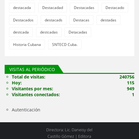
destacada
Destacadad
Destacadas
Destacado
Destacados
destacads
Destacas
destadas
destcada
destcadas
Detacadas
Historia Cubana
SNTECD Cuba.
VISITAS AL PERIÓDICO
Total de visitas:
240756
Hoy:
115
Visitantes por mes:
949
Visitantes conectados:
1
Autenticación
Directora: Lic. Daneisy del
Castillo Gómez | Editora