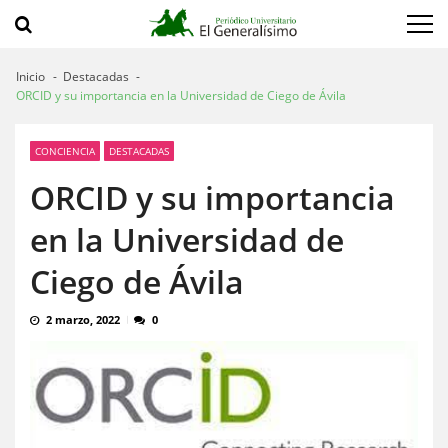
Saltar
Saltar
a
al
navegación
contenido
Inicio
Destacadas
ORCID y su importancia en la Universidad de Ciego de Ávila
CONCIENCIA
DESTACADAS
ORCID y su importancia
en la Universidad de
Ciego de Ávila
2 marzo, 2022
0