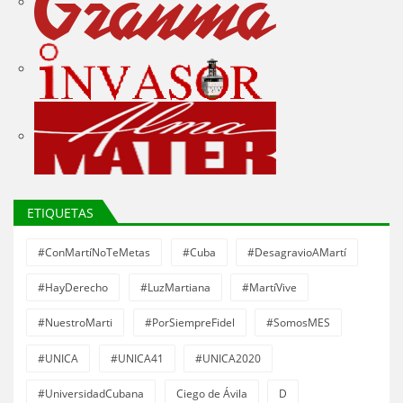
ETIQUETAS
#ConMartíNoTeMetas
#Cuba
#DesagravioAMartí
#HayDerecho
#LuzMartiana
#MartíVive
#NuestroMarti
#PorSiempreFidel
#SomosMES
#UNICA
#UNICA41
#UNICA2020
#UniversidadCubana
Ciego de Ávila
D