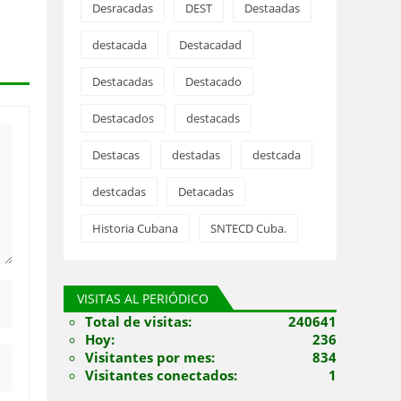
Desracadas
DEST
Destaadas
destacada
Destacadad
Destacadas
Destacado
Destacados
destacads
Destacas
destadas
destcada
destcadas
Detacadas
Historia Cubana
SNTECD Cuba.
VISITAS AL PERIÓDICO
Total de visitas:
240641
Hoy:
236
Visitantes por mes:
834
Visitantes conectados:
1