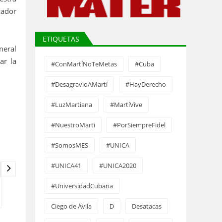
zador
ETIQUETAS
neral
ar la
#ConMartíNoTeMetas
#Cuba
#DesagravioAMartí
#HayDerecho
#LuzMartiana
#MartíVive
#NuestroMarti
#PorSiempreFidel
#SomosMES
#UNICA
#UNICA41
#UNICA2020
#UniversidadCubana
Ciego de Ávila
D
Desatacas