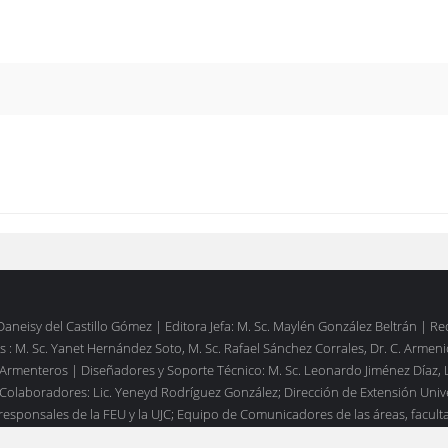
 Daneisy del Castillo Gómez | Editora Jefa: M. Sc. Maylén González Beltrán | R
 : M. Sc. Yanet Hernández Soto, M. Sc. Rafael Sánchez Corrales, Dr. C. Armen
 Armenteros | Diseñadores y Soporte Técnico: M. Sc. Leonardo Jiménez Díaz, 
Colaboradores: Lic. Yeneyd Rodríguez González; Dirección de Extensión Unive
esponsales de la FEU y la UJC; Equipo de Comunicadores de las áreas, facult
 y CUM-FUM.