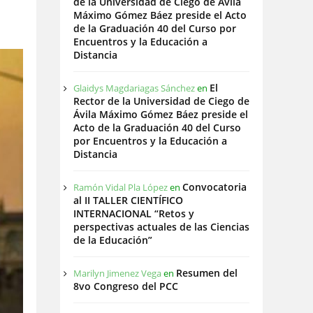
de la Universidad de Ciego de Ávila
026
Máximo Gómez Báez preside el Acto
de la Graduación 40 del Curso por
Encuentros y la Educación a
026
Distancia
El
Glaidys Magdariagas Sánchez
en
026
Rector de la Universidad de Ciego de
Ávila Máximo Gómez Báez preside el
Acto de la Graduación 40 del Curso
por Encuentros y la Educación a
Distancia
Convocatoria
Ramón Vidal Pla López
en
al II TALLER CIENTÍFICO
INTERNACIONAL “Retos y
perspectivas actuales de las Ciencias
de la Educación”
Resumen del
Marilyn Jimenez Vega
en
8vo Congreso del PCC