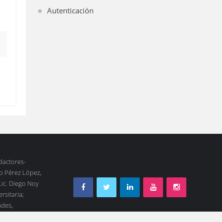
Autenticación
edactores-
io Pérez López,
Lic. Diego Noy
rsitaria;
ades,