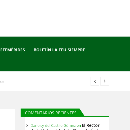
EFEMÉRIDES
BOLETÍN LA FEU SIEMPRE
026
026
 2026
COMENTARIOS RECIENTES
2026
El Rector
Daneisy del Castilo Gómez
en
26