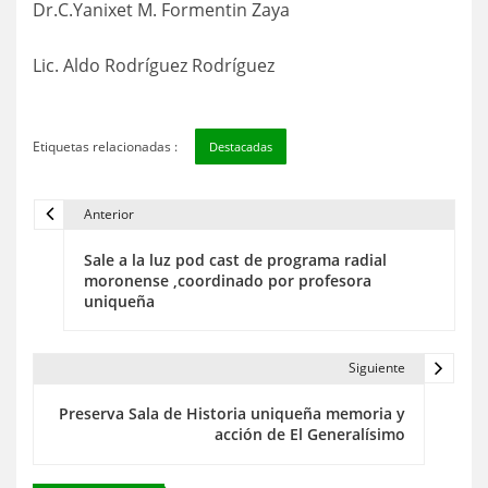
Dr.C.Yanixet M. Formentin Zaya
Lic. Aldo Rodríguez Rodríguez
Etiquetas relacionadas :
Destacadas
Anterior
N
Sale a la luz pod cast de programa radial
a
moronense ,coordinado por profesora
uniqueña
v
e
Siguiente
g
Preserva Sala de Historia uniqueña memoria y
a
acción de El Generalísimo
c