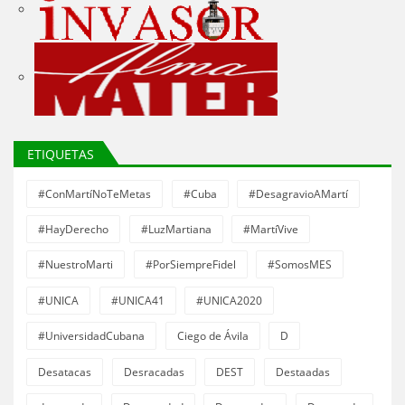
ETIQUETAS
#ConMartíNoTeMetas
#Cuba
#DesagravioAMartí
#HayDerecho
#LuzMartiana
#MartíVive
#NuestroMarti
#PorSiempreFidel
#SomosMES
#UNICA
#UNICA41
#UNICA2020
#UniversidadCubana
Ciego de Ávila
D
Desatacas
Desracadas
DEST
Destaadas