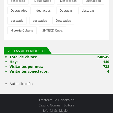
destacada
Destacadad
Destacadas
Destacado
Destacados
destacads
Destacas
destadas
destcada
destcadas
Detacadas
Historia Cubana
SNTECD Cuba.
VISITAS AL PERIÓDICO
Total de visitas:
240545
Hoy:
140
Visitantes por mes:
738
Visitantes conectados:
4
Autenticación
Directora: Lic. Daneisy del
Castillo Gómez | Editora
Jefa: M. Sc. Maylén